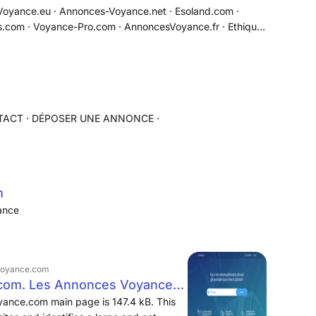
yance.eu · Annonces-Voyance.net · Esoland.com ·
s.com · Voyance-Pro.com · AnnoncesVoyance.fr · Ethique
'utilise aucun cookie par lui-même, ni système d'analyse lié
NTACT · DÉPOSER UNE ANNONCE ·
m
ance
-voyance.com
com. Les Annonces Voyance
ateformes, sites et Audiotels
oyance.com main page is 147.4 kB. This