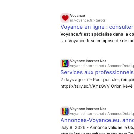
Voyance
m.voyance.fr
› tarots
Voyance en ligne : consulter
Voyance.fr est spécialisé dans la 
site Voyance.fr se compose de de mé
Divinatoire, soit une équipe de près d
Voyance Internet Net
voyanceinternet.net
› AnnonceDetail.
Services aux professionnels
2 days ago -
👉 Pour postuler, rempl
https://tally.so/r/KYzGVV Orion Révél
Rappel ! Si l'annonce concerne une re
vos services de sous traitance, un cab
valide et en règle avec votre adresse
Voyance Internet Net
fournissiez tous les 6 mois une attes
voyanceinternet.net
› AnnonceDetail.
Annonces-Voyance.eu, ann
July 8, 2026 -
Annonce validée le 05
https://www.monsitevoyance.com/?pa