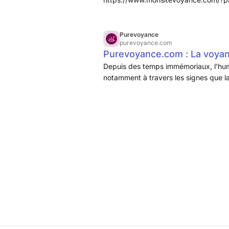
Découvrez votre avenir avec une vo
Purevoyance
purevoyance.com
Purevoyance.com : La voyan
Depuis des temps immémoriaux, l’hum
notamment à travers les signes que la 
qu’il s’agisse du printemps, de l’hiver
et mystérieuse, s’intègre souvent dans
ceux qui possèdent cette capacité la p
profondément enfouies dans des obje