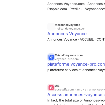
Annonces-Voyance.com · Annonces-Vo
Esopole.com · Predi.eu · Voyannonce
et respect de la vie privée : ce site n
à un moteur de recherches.
Melisandevoyance
melisandevoyance.com
Annonces Voyance
Annonces Voyance · ACCUEIL · CO
Cristal Voyance com
voyance-pro.com
plateforme voyance-pro.co
plateforme services et annonces voy
UIB
accessify.com
› amp › a › annonces
Access annonces-voyance.
de annonces-voyance.com, pl
In fact, the total size of Annonces-v