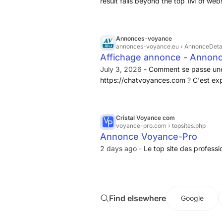
result falls beyond the top 1M of webs
de voyance.
optimized web page that may take ag
resources to load.
Annonces-voyance
annonces-voyance.eu
› AnnonceDeta
Affichage annonce - Annon
July 3, 2026 -
Comment se passe une 
https://chatvoyances.com ? C'est exp
n'est pas le cas, bien évidemment, su
l'image valant encore mieux que des 
vidéo démo visible sur le site, et sur
Cristal Voyance com
voyance-pro.com
› topsites.php
Annonce Voyance-Pro
2 days ago -
Le top site des professi
Find elsewhere
Google