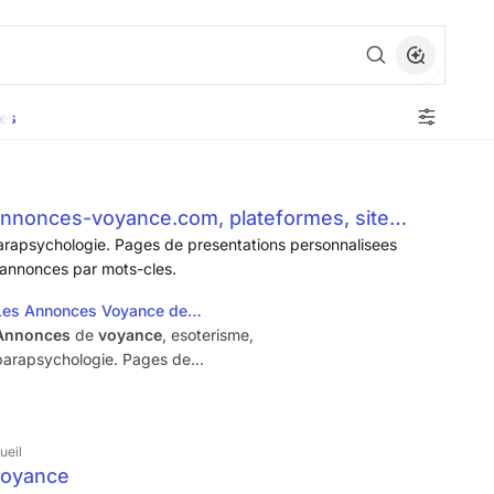
es
nnonces-voyance.com, plateformes, sites
rapsychologie. Pages de presentations personnalisees
'annonces par mots-cles.
Les Annonces Voyance de
annonces-voyance.com, detail
Annonces
de
voyance
, esoterisme,
annonce.
parapsychologie. Pages de
presentations personnalisees avec
images et videos, recherches
d'
annonces
par mots-cles.
ueil
voyance