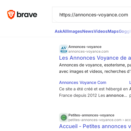
Ask
All
Images
News
Videos
Maps
Goggl
Annonces-voyance
annonces-voyance.com
Les Annonces Voyance de a
et Audiotels de voyance.
Annonces de voyance, esoterisme, pa
avec images et videos, recherches d
Annonces Voyance Com
Ce site a été créé et est hébergé en
France depuis 2012 Les
annonces
sur
https
://
annonces
-
voyance
.
com
sont proposées aux professionnels
de la
voyance
, et destinées aux
Petites-annonces-voyance
petites-annonces-voyance.com
› acc
particuliers ou aux autres
Accueil - Petites annonces 
professionnels de la
voyance
,