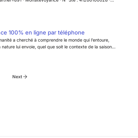
yance authentique et accessible
!
ce 100% en ligne par téléphone
anité a cherché à comprendre le monde qui l’entoure,
nature lui envoie, quel que soit le contexte de la saison,
 ou de l’été. ... La psychométrie, une discipline intrigante
 l’univers de la voyance et de la clairvoyance, offrant à
ossibilité de révéler des histoires et des émotions
ts.
Next