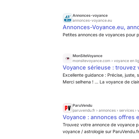
Annonces-voyance
annonces-voyance.eu
Annonces-Voyance.eu, annon
Petites annonces de voyances pour p
MonSiteVoyance
monsitevoyance.com
› voyance en li
Voyance sérieuse : trouvez
Excellente guidance : Précise, juste,
Merci selhena ! ... La voyance de clair
d'une grande bienveillance. Son écout
sont justes et avisés.
ParuVendu
paruvendu.fr
› annonces › services › 
Voyance : annonces offres 
Trouvez votre annonce de voyance pa
voyance / astrologie sur ParuVendu.fr