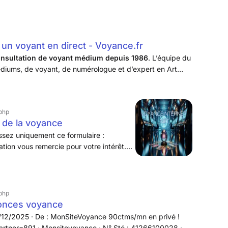
 un voyant en direct - Voyance.fr
consultation de voyant médium depuis 1986
. L’équipe du
diums, de voyant, de numérologue et d’expert en Art
e 300 voyants, salariés de l'entreprise.
php
 de la voyance
issez uniquement ce formulaire :
ation vous remercie pour votre intérêt.
cherche de collaborateurs : pour utiliser
inet a besoin de connaître votre siret
, et éventuellement que vous lui
tation de vigilance URSSAF ou RSI.
php
onces voyance
/12/2025 · De : MonSiteVoyance 90ctms/mn en privé !
rtner=891 · Monsitevoyance · N° Sté : 41266100028 ·