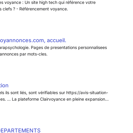
s voyance : Un site high tech qui référence votre
 clefs ? - Référencement voyance.
oyannonces.com, accueil.
rapsychologie. Pages de presentations personnalisees
'annonces par mots-cles.
tion
s ils sont liés, sont vérifiables sur https://avis-situation-
ces. ... La plateforme Clairvoyance en pleine expansion
our compléter son équipe .Vous devez posséder un réel
xpériences.
DEPARTEMENTS