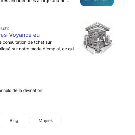
ites and identifies a large and not
es to load. 15% of websites need less
il.php
ces-Voyance eu
consultation de tchat sur
liqué sur notre mode d'emploi, ce qui
r les plateformes de tchat minuté. Mais
mots, nous en avons fait une petite
 notre groupe Chat Voyances ...
onnels de la divination
Bing
Mojeek