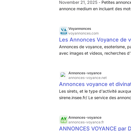
November 21, 2025 -
Petites annonce
suivant la rubrique choisie.
annonce medium en incluant des mots
Voyannonces
voyannonces.com
Les Annonces Voyance de v
Annonces de voyance, esoterisme, pa
avec images et videos, recherches d
Annonces-voyance
annonces-voyance.net
Annonces voyance et divina
Les sirets, et le type d'activité auxquel
sirene.insee.fr/ Le service des annon
Recherche des voyants et médiums p
don et avoir un minimum de 5 ans d e
Annonces-voyance
annonces-voyance.fr
ANNONCES VOYANCE par 