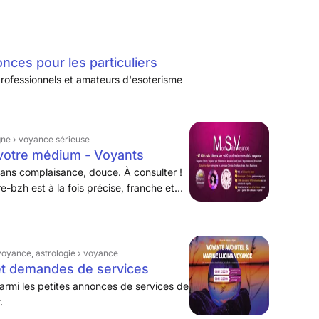
ces pour les particuliers
rofessionnels et amateurs d'esoterisme
gne › voyance sérieuse
 votre médium - Voyants
 sans complaisance, douce. À consulter !
e-bzh est à la fois précise, franche et
e, sa clairvoyance et ses prédictions
voyance, astrologie › voyance
et demandes de services
rmi les petites annonces de services de
.