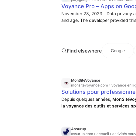
Voyance Pro – Apps on Goog
November 28, 2023 -
Data privacy a
and age. The developer provided this 
maintenant pour explorer ton destin
Find elsewhere
Google
MonSiteVoyance
monsitevoyance.com
› voyance en li
Solutions pour professionne
Depuis quelques années,
MonSiteVoy
la voyance des outils et services sp
développe également des applicati
Assurup
assurup.com
› accueil › activités cou