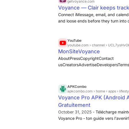
getvoyance.com
Voyance — Clair keeps track
Connect iMessage, email, and calendar
and loose ends before they turn into 
YouTube
youtube.com
› channel › UCL7ysH
MonSiteVoyance
AboutPressCopyrightContact
usCreatorsAdvertiseDevelopersTerm
worksTest new featuresNFL Sunday T
MonSiteVoyance - YouTube
APKCombo
apkcombo.com
› home › apps › lifest
Voyance Pro APK (Android A
Gratuitement
October 31, 2025 -
Télécharge mainte
Voyance Pro - ton guide vers l'avenir!
chance 카카오 톡 google voice termux c