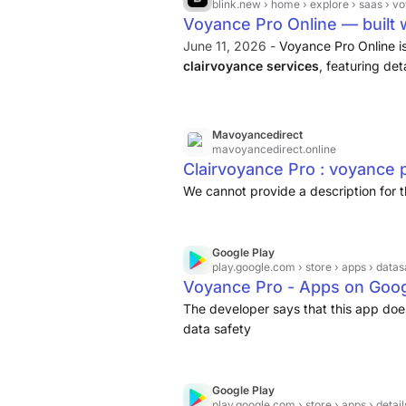
blink.new
› home › explore › saas › v
Voyance Pro Online — built w
June 11, 2026 -
Voyance Pro Online i
clairvoyance services
, featuring det
displayed pricing for various consulta
and easy booking.
Mavoyancedirect
mavoyancedirect.online
Clairvoyance Pro : voyance 
We cannot provide a description for t
Google Play
play.google.com
› store › apps › datas
Voyance Pro - Apps on Goog
The developer says that this app does
data safety
Google Play
play.google.com
› store › apps › detail