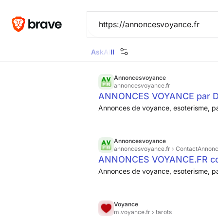
Ask
All
Images
News
Videos
Maps
Goggl
Annoncesvoyance
annoncesvoyance.fr
ANNONCES VOYANCE par 
Annonces de voyance, esoterisme, pa
Annoncesvoyance
annoncesvoyance.fr
› ContactAnnon
ANNONCES VOYANCE.FR cont
Annonces de voyance, esoterisme, pa
Voyance
m.voyance.fr
› tarots