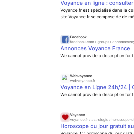
Voyance en ligne : consulter
Voyance.fr
est spécialisé dans la 
site Voyance.fr se compose de de mé
Divinatoire, soit une équipe de près d
Facebook
facebook.com
› groups › annoncesvo
Annonces Voyance France
We cannot provide a description for t
Webvoyance
webvoyance.fr
Voyance en Ligne 24h/24 | Co
We cannot provide a description for t
Voyance
voyance.fr
› astrologie › horoscope-d
Horoscope du jour gratuit s
Voyance .fr : horoscope du jour grat