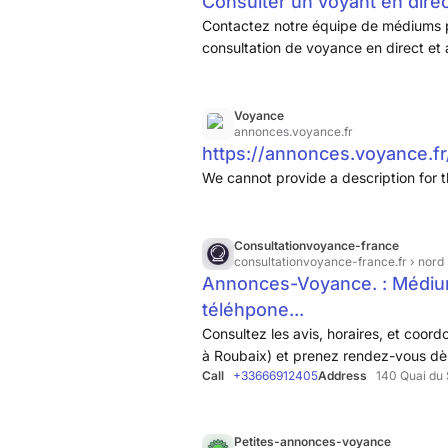
Consulter un voyant en dire
Contactez notre équipe de médiums
consultation de voyance en direct e
Voyance
annonces.voyance.fr
https://annonces.voyance.fr
We cannot provide a description for t
Consultationvoyance-france
consultationvoyance-france.fr
› nord
Annonces-Voyance. : Médium 
téléhpone...
Consultez les avis, horaires, et co
à Roubaix) et prenez rendez-vous dè
Call
+33666912405
Address
140 Quai du 
Petites-annonces-voyance