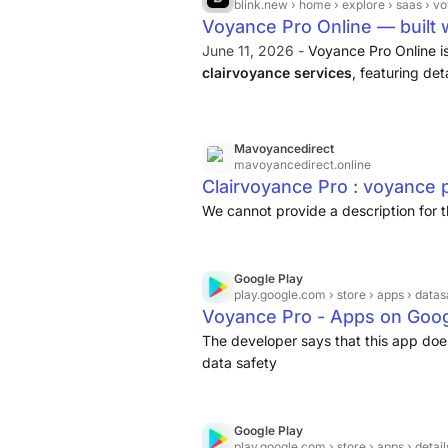
blink.new
› home › explore › saas › v
Voyance Pro Online — built w
June 11, 2026 -
Voyance Pro Online i
clairvoyance services
, featuring det
displayed pricing for various consulta
and easy booking.
Mavoyancedirect
mavoyancedirect.online
Clairvoyance Pro : voyance 
We cannot provide a description for t
Google Play
play.google.com
› store › apps › datas
Voyance Pro - Apps on Goog
The developer says that this app does
data safety
Google Play
play.google.com
› store › apps › detail