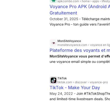
apkcombo.com
› home › apps › lifest
Voyance Pro APK (Android A
Gratuitement
October 31, 2025 -
Télécharge mainte
Voyance Pro - ton guide vers l'avenir!
chance 카카오 톡 google voice termux c
netmod starlink photoleap waze bilibi
Now! ... Tuya- Smart Life, Smart Living
MonSiteVoyance
monsitevoyance.com
› voyance en li
calculator sm matka only instagram
Plateforme des voyants et 
ュール カレンダー diario digital am jogos 
MonSiteVoyance vous permet d'effe
se mexem translate bahasa jawa halu
une voyance email simple ou complète 
TikTok
tiktok.com
› discover › voyance-pro
TikTok - Make Your Day
May 24, 2022 -
Join #TikTokShopTheN
and limited-time livestream deals. Sh
of the biggest collectibles events of
exclusive collectibles, sports ...