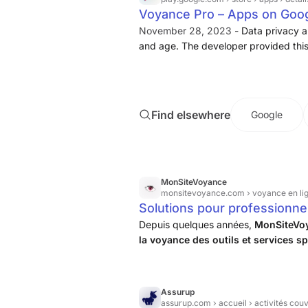
Voyance Pro – Apps on Goog
November 28, 2023 -
Data privacy a
and age. The developer provided this 
maintenant pour explorer ton destin
Find elsewhere
Google
MonSiteVoyance
monsitevoyance.com
› voyance en li
Solutions pour professionne
Depuis quelques années,
MonSiteVoy
la voyance des outils et services sp
développe également des applicati
Assurup
assurup.com
› accueil › activités cou