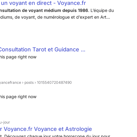
 un voyant en direct - Voyance.fr
consultation de voyant médium depuis 1986
. L’équipe du
diums, de voyant, de numérologue et d’expert en Art
e 300 voyants, salariés de l'entreprise.
nsultation Tarot et Guidance ...
his page right now
yancefrance › posts › 1015540720487490
his page right now
u-jour
ur Voyance.fr Voyance et Astrologie
uit. Découvrez chaque jour votre horoscope du jour pour