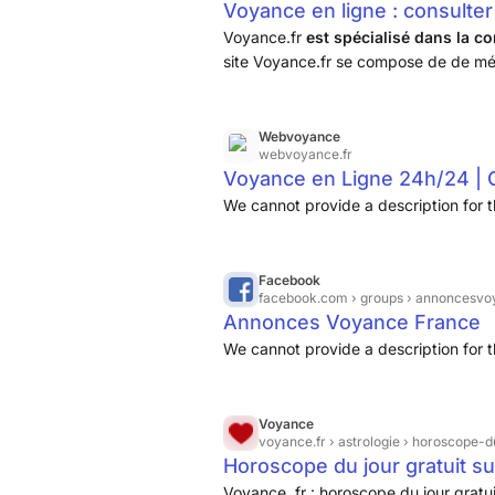
Voyance en ligne : consulter
Voyance.fr
est spécialisé dans la 
site Voyance.fr se compose de de mé
Divinatoire, soit une équipe de près d
Webvoyance
webvoyance.fr
Voyance en Ligne 24h/24 | Co
We cannot provide a description for t
Facebook
facebook.com
› groups › annoncesvo
Annonces Voyance France
We cannot provide a description for t
Voyance
voyance.fr
› astrologie › horoscope-d
Horoscope du jour gratuit s
Voyance .fr : horoscope du jour grat