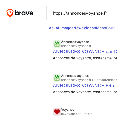
Ask
All
Images
News
Videos
Maps
Goggl
Annoncesvoyance
annoncesvoyance.fr
ANNONCES VOYANCE par 
Annonces de voyance, esoterisme, pa
Annoncesvoyance
annoncesvoyance.fr
› ContactAnnon
ANNONCES VOYANCE.FR cont
Annonces de voyance, esoterisme, pa
Voyance
m.voyance.fr
› tarots