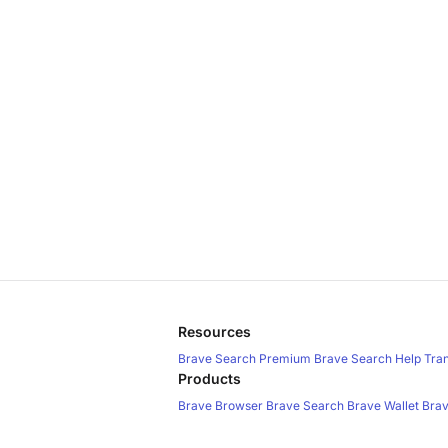
Resources
Brave Search Premium
Brave Search Help
Tra
Products
Brave Browser
Brave Search
Brave Wallet
Brav
Brave Search API
Brave Ads
Policies