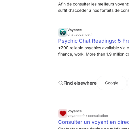
webcam
Afin de consulter les meilleurs voyant
suffit d'accéder à nos forfaits de con
Voyance
chat.voyance.fr
Psychic Chat Readings: 5 F
+200 reliable psychics available via 
finance, work. More than 1.9 million 
Find elsewhere
Google
Voyance
voyance.fr
› consultation
Consulter un voyant en dire
Contactez notre équipe de médiums