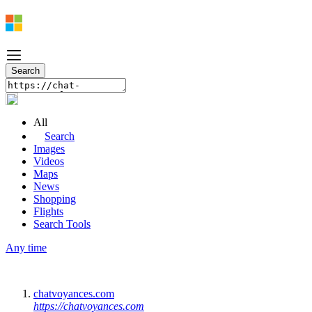
All
Search
Images
Videos
Maps
News
Shopping
Flights
Search Tools
Any time
chatvoyances.com
https://chatvoyances.com