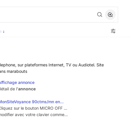
es
ephone, sur plateformes Internet, TV ou Audiotel. Site
sans marabouts
Affichage annonce
étail de l'
annonce
MonSiteVoyance 90ctms/mn en
privé
Cliquez sur le bouton MICRO OFF ...
modifier avec votre clavier comme
pour un texte classique. Ce système
ne fonctionne que sur les sites