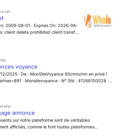
voyance...
ce.net
et
On: 2009-08-01 · Expires On: 2026-08-
 client delete prohibited client transfer
net ns15.ovh.net · Registrar Information
· Abuse Email: abuse@ovh.net · Abuse
ntact · Country: FR · Email:
ovhcloud-registered-domain/
php
onces voyance
/12/2025 · De : MonSiteVoyance 90ctms/mn en privé !
rtner=891 · Monsitevoyance · N° Sté : 41266100028 ·
yance authentique et accessible
!
il.php
chage annonce
sents sur notre plateforme sont de véritables
rement affichés, comme le font toutes plateformes
t'chat de voyance en salons privés n'est pas chronométré.