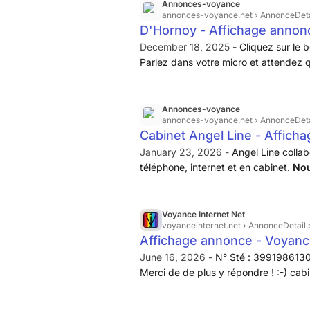
Annonces-voyance
voyance afin de trouver celui, ou cell
annonces-voyance.net
› AnnonceDeta
D'Hornoy - Affichage annon
December 18, 2025 -
Cliquez sur le
Parlez dans votre micro et attendez q
des erreurs, vous pouvez les modifie
système ne fonctionne que sur les site
Annonces-voyance
annonces-voyance.net
› AnnonceDeta
Cabinet Angel Line - Affich
January 23, 2026 -
Angel Line colla
téléphone, internet et en cabinet.
Nou
possédant un don réel, pour compl
Voyance Internet Net
voyanceinternet.net
› AnnonceDetail.
Affichage annonce - Voyanc
June 16, 2026 -
N° Sté : 3991986130
Merci de de plus y répondre ! :-) ca
voyants(es) postes à pourvoir immédi
sérieux, répondent à tous les appels,