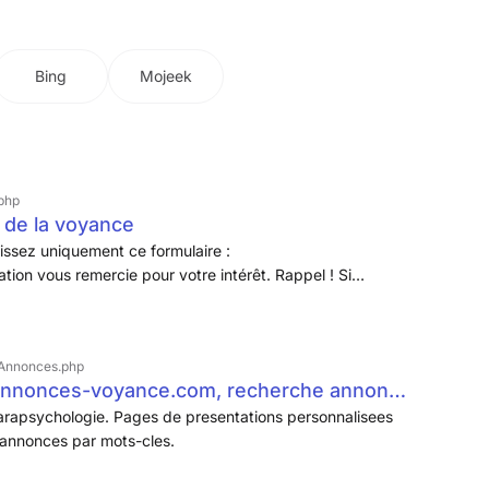
ire ...
Bing
Mojeek
php
 de la voyance
issez uniquement ce formulaire :
tion vous remercie pour votre intérêt. Rappel ! Si
ollaborateurs : pour utiliser vos services de sous
aître votre siret valide et en règle avec votre adresse, et
ez tous les 6 mois une attestation de vigilance URSSAF ou
Annonces.php
annonces-voyance.com, recherche annonce
rapsychologie. Pages de presentations personnalisees
'annonces par mots-cles.