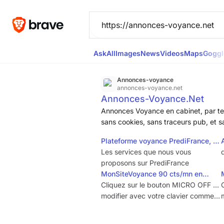
Ask
All
Images
News
Videos
Maps
Goggl
Annonces-voyance
annonces-voyance.net
Annonces-Voyance.Net
Annonces Voyance en cabinet, par tel
sans cookies, sans traceurs pub, et 
Plateforme voyance PrediFrance, la
voyance pro au naturel par tchat…
Les services que nous vous
d
proposons sur PrediFrance
MonSiteVoyance 90 cts/mn en
privé
Cliquez sur le bouton MICRO OFF ...
modifier avec votre clavier comme
pour un texte classique. Ce système
ne fonctionne que sur les sites