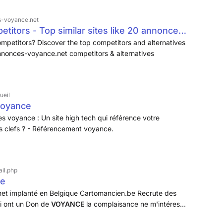
s-voyance.net
itors - Top similar sites like 20 annonces-
s
petitors? Discover the top competitors and alternatives
nonces-voyance.net competitors & alternatives
ueil
voyance
s voyance : Un site high tech qui référence votre
 clefs ? - Référencement voyance.
il.php
be
et implanté en Belgique Cartomancien.be Recrute des
ui ont un Don de
VOYANCE
la complaisance ne m'intéresse
 vraiment formidable Je demande 4h à 5h à au filé, si