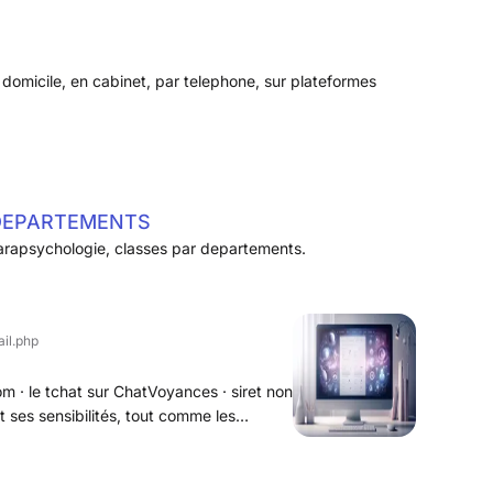
sécurisés (
https
)....
omicile, en cabinet, par telephone, sur plateformes
DEPARTEMENTS
rapsychologie, classes par departements.
il.php
m · le tchat sur ChatVoyances · siret non
t ses sensibilités, tout comme les
rtains ne sera pas autant apprécié par
te plateforme est de permettre à chacun,
e véritables professionnels de la