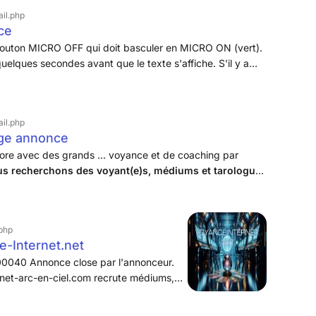
e, lui correspondant le mieux.
il.php
ce
 bouton MICRO OFF qui doit basculer en MICRO ON (vert).
uelques secondes avant que le texte s'affiche. S'il y a
r avec votre clavier comme pour un texte classique. Ce
s sécurisés (https).
il.php
age annonce
bore avec des grands ... voyance et de coaching par
s recherchons des voyant(e)s, médiums et tarologues
éter notre équipe
....
php
e-Internet.net
0040 Annonce close par l'annonceur.
binet-arc-en-ciel.com recrute médiums,
atement planning fixe ou à la semaine,
 respect du planning SIRET obligatoire