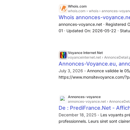
pour postuler me contacter par mail 
Whois.com
whois.com
› whois › annonces-voyan
Whois annonces-voyance.n
annonces-voyance.net · Registered 
01 · Updated On: 2026-05-22 · Status:
prohibited · Name Servers: dns15.ovh.
· Registrar: OVH sas · IANA ID: 433 
Phone: +33.972101007 · Registrant Co
Voyance Internet Net
https://ovhcloud.com/en/lp/request-
voyanceinternet.net
› AnnonceDetail.
Administrative Contact ·
Annonces-Voyance.eu, ann
July 3, 2026 -
Annonce validée le 05
https://www.monsitevoyance.com/?pa
Découvrez votre avenir avec une vo
Annonces-voyance
annonces-voyance.net
› AnnonceDeta
De : PrediFrance.Net - Affi
December 18, 2025 -
Les voyants pré
professionnels. Leurs siret sont clai
sérieuses. Sur predifrance.net, - le 