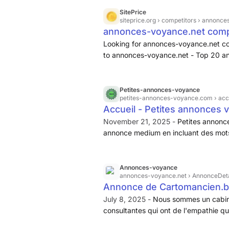
SitePrice
siteprice.org
› competitors › annonce
annonces-voyance.net compet
voyance.net and alternative
Looking for annonces-voyance.net com
to annonces-voyance.net - Top 20 an
Petites-annonces-voyance
petites-annonces-voyance.com
› acc
Accueil - Petites annonces 
November 21, 2025 -
Petites annonce
annonce medium en incluant des mots
Annonces-voyance
annonces-voyance.net
› AnnonceDeta
Annonce de Cartomancien.
July 8, 2025 -
Nous sommes un cabin
consultantes qui ont de l'empathie q
vraiment pas si indépendant ce serait