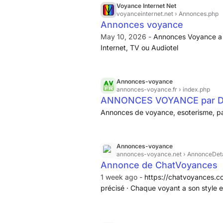
sécurisés (
https
)....
Voyance Internet Net
voyanceinternet.net
› Annonces.php
Annonces voyance
May 10, 2026 -
Annonces Voyance a d
Internet, TV ou Audiotel
Annonces-voyance
annonces-voyance.fr
› index.php
ANNONCES VOYANCE par 
Annonces de voyance, esoterisme, pa
Annonces-voyance
annonces-voyance.net
› AnnonceDeta
Annonce de ChatVoyances
1 week ago -
https://chatvoyances.co
précisé · Chaque voyant a son style e
artistes. Celui qui est encensé par ce
d'autres. Le principe de base de cet
pour un prix très modique, de tester d