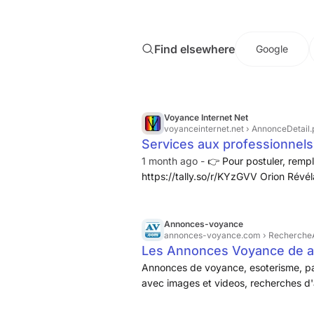
Le temps passé à poser les questions, l
Find elsewhere
Google
Voyance Internet Net
voyanceinternet.net
› AnnonceDetail.
Services aux professionnels
1 month ago -
👉 Pour postuler, rempl
https://tally.so/r/KYzGVV Orion Révéla
l'annonce concerne une recherche de c
traitance, un cabinet a besoin de conn
éventuellement que vous lui fournissi
Annonces-voyance
annonces-voyance.com
› Recherche
RSI.
Les Annonces Voyance de 
par mot cle.
Annonces de voyance, esoterisme, pa
avec images et videos, recherches d