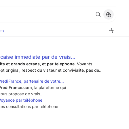
es
caise immediate par de vrais
ts et grands ecrans, et par telephone
. Voyants
pt original, respect du visiteur et convivialite, pas de
PrediFrance, partenaire de votre
avenir. Plateforme de voyance…
PrediFrance
.
com
, la plateforme qui
vous propose de vrais
professionnels (photos et sirets
Voyance par téléphone
affichés). Ethique, transparence,
Les consultations par téléphone
professionnalisme pour des
consultations en tchat privé non
chronométrés et par téléphone