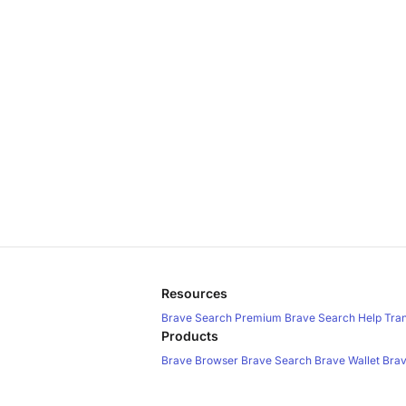
Resources
Brave Search Premium
Brave Search Help
Tra
Products
Brave Browser
Brave Search
Brave Wallet
Brav
Brave Search API
Brave Ads
Policies