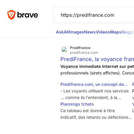
Ask
All
Images
News
Videos
Maps
Goggl
Predifrance
predifrance.com
PrediFrance, la voyance fran
professionnels
Voyance immediate Internet sur peti
professionnels (sirets affiches). Conce
chronometre, pas d'abonnement :-).
Predifrance.com, un concept de
voyance par chat unique
- Les voyants utilisant nos services
... comme ils l'entendent, à la
condition de : -- les respecter -- ne
Plannings tchats
pas proposer de travaux occultes
Ce tableau est donné à titre
ou autres magies -- n'échanger en
indicatif, des retards ou défections
aucun cas, entre eux ou avec des
de dernier moment sont toujours
personnes extérieures à la
possibles. Et, au contraire, il peut