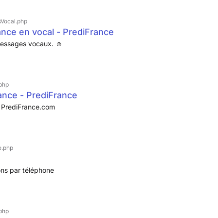
sVocal.php
nce en vocal - PrediFrance
messages vocaux. ☺
php
ance - PrediFrance
r PrediFrance.com
e.php
ons par téléphone
php