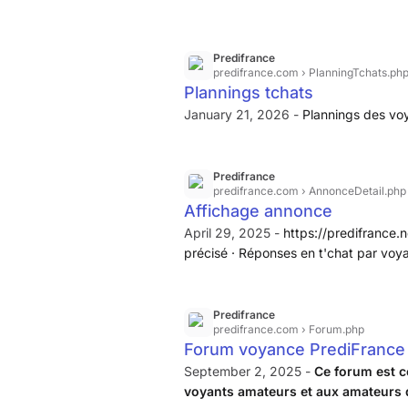
Predifrance
predifrance.com
› PlanningTchats.ph
Plannings tchats
January 21, 2026 -
Plannings des voy
Predifrance
predifrance.com
› AnnonceDetail.php
Affichage annonce
April 29, 2025 -
https://predifrance.n
précisé · Réponses en t'chat par voyan
chronomètre, ici on ne compte pas le
courrier électronique d'un simple clic.
Predifrance
predifrance.com
› Forum.php
Forum voyance PrediFrance
September 2, 2025 -
Ce forum est c
voyants amateurs et aux amateurs