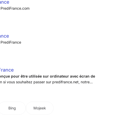
ance
r PrediFrance.com
ance
r PrediFrance
 France
onçue pour être utilisée sur ordinateur avec écran de
ien si vous souhaitez passer sur predifrance.net, notre
te taille: ...
Bing
Mojeek