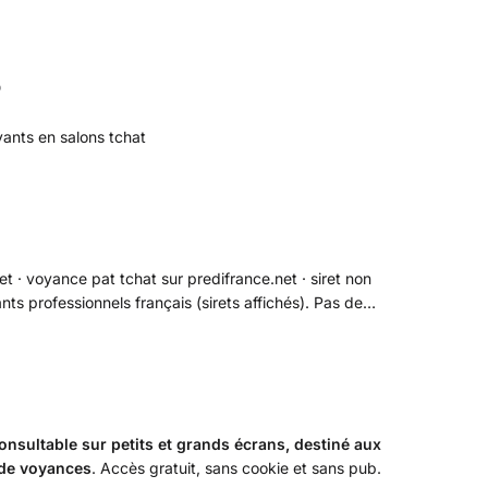
p
ants en salons tchat
et · voyance pat tchat sur predifrance.net · siret non
ts professionnels français (sirets affichés). Pas de
 temps. 🙂 Questions et réponses enregistrables sur
onsultable sur petits et grands écrans, destiné aux
 de voyances
. Accès gratuit, sans cookie et sans pub.