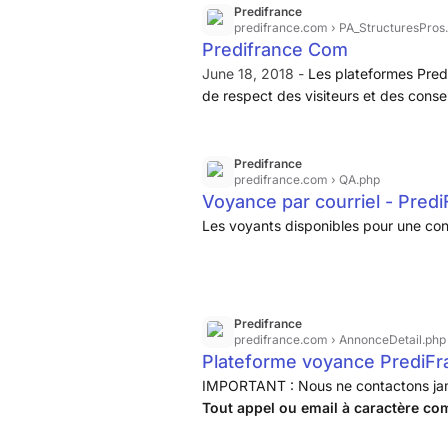
plateforme, des informations au
aussi y avoir des ouvertures du
Predifrance
predifrance.com
› PA_StructuresPros
sujet de leurs visiteurs ·
salon à des moments non prévus, de
Predifrance Com
IMPORTANT : Nous n'appelons
jour comme de nuit.
June 18, 2018 -
Les plateformes Pred
jamais qui que ce soit pour un
de respect des visiteurs et des conseil
démarchage publicitaire. Tout appel
orientée petits écrans
.
passé au nom de 'Prédifrance' ne
peut être ...
Predifrance
predifrance.com
› QA.php
Voyance par courriel - Pred
Les voyants disponibles pour une con
Predifrance
predifrance.com
› AnnonceDetail.php
Plateforme voyance PrediFra
IMPORTANT : Nous ne contactons jama
Tout appel ou email à caractère co
qu'une arnaque
.