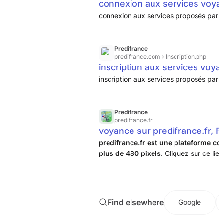
connexion aux services voy
connexion aux services proposés pa
Predifrance
predifrance.com
› Inscription.php
inscription aux services voy
inscription aux services proposés pa
Predifrance
predifrance.fr
voyance sur predifrance.fr,
predifrance.fr est une plateforme c
plus de 480 pixels
. Cliquez sur ce l
plateforme acceptant les écrans de peti
Find elsewhere
Google